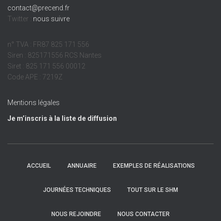
contact@precend.fr
Twitter :
nous suivre
n° TVA : FR87 825 171 556
Siren : 825171556 RCS Nantes
Siret : 825 171 556 00012
Code APE : 7219Z
Mentions légales
Je m’inscris à la liste de diffusion
ACCUEIL
ANNUAIRE
EXEMPLES DE RÉALISATIONS
JOURNÉES TECHNIQUES
TOUT SUR LE SHM
NOUS REJOINDRE
NOUS CONTACTER