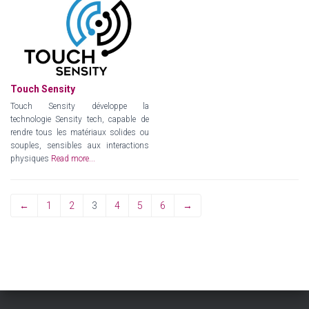
Touch Sensity
Touch Sensity développe la
technologie Sensity tech, capable de
rendre tous les matériaux solides ou
souples, sensibles aux interactions
physiques
Read more...
←
1
2
3
4
5
6
→