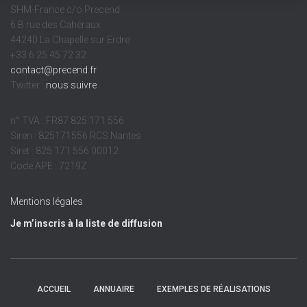
SHM-France c/o Precend
6 B rue des Cahéraux
44240 La Chapelle sur Erdre
+33 6 25 45 72 32
contact@precend.fr
Twitter :
nous suivre
n° TVA : FR87 825 171 556
Siren : 825171556 RCS Nantes
Siret : 825 171 556 00012
Code APE : 7219Z
Mentions légales
Je m’inscris à la liste de diffusion
ACCUEIL
ANNUAIRE
EXEMPLES DE RÉALISATIONS