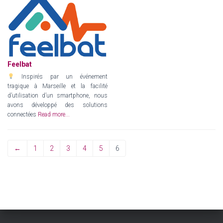
Feelbat
Inspirés par un événement
tragique à Marseille et la facilité
d’utilisation d’un smartphone, nous
avons développé des solutions
connectées
Read more...
←
1
2
3
4
5
6