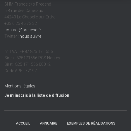
SHM-France c/o Precend
6 B rue des Cahéraux
44240 La Chapelle sur Erdre
+33 6 25 45 72 32
contact@precend.fr
Twitter :
nous suivre
n° TVA : FR87 825 171 556
Siren : 825171556 RCS Nantes
Siret : 825 171 556 00012
Code APE : 7219Z
Mentions légales
Je m’inscris à la liste de diffusion
ACCUEIL
ANNUAIRE
EXEMPLES DE RÉALISATIONS