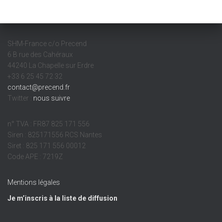
SHM-France c/o Precend
6 B rue des Cahéraux
44240 La Chapelle sur Erdre
+33 6 25 45 72 32
contact@precend.fr
Twitter :
nous suivre
n° TVA : FR87 825 171 556
Siren : 825171556 RCS Nantes
Siret : 825 171 556 00012
Code APE : 7219Z
Mentions légales
Je m’inscris à la liste de diffusion