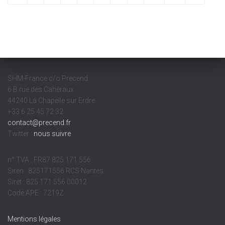
SHM-France c/o Precend
6 B rue des Cahéraux
44240 La Chapelle sur Erdre
+33 6 25 45 72 32
contact@precend.fr
Twitter :
nous suivre
n° TVA : FR87 825 171 556
Siren : 825171556 RCS Nantes
Siret : 825 171 556 00012
Code APE : 7219Z
Mentions légales