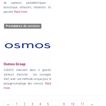
de capteurs piézoélectriques :
acoustique, ultrasons, vibrations. Ils
peuvent
Read more...
Prestataires de services
Osmos Group
OSMOS intervient dans 4 grands
secteurs d’activité : Les ouvrages
d’art, avec une méthode unique pour le
pesage/comptage des convois
Read
more...
←
1
2
3
4
5
…
9
10
11
→