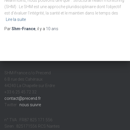
Néanmoins, nous pouvons dire que : Structural health monitoring
(SHM) : Le SHM est une approche pluridisciplinaire dont l’objectif
est d’évaluer l’intégrité, la santé et le maintien dans le temps des
Lire la suite
Par
Shm-France
, il y a
10 ans
SHM-France c/o Precend
6 B rue des Cahéraux
44240 La Chapelle sur Erdre
+33 6 25 45 72 32
contact@precend.fr
Twitter :
nous suivre
n° TVA : FR87 825 171 556
Siren : 825171556 RCS Nantes