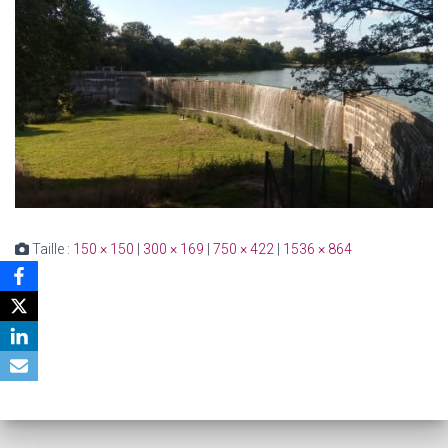
Taille :
150 × 150
|
300 × 169
|
750 × 422
|
1536 × 864