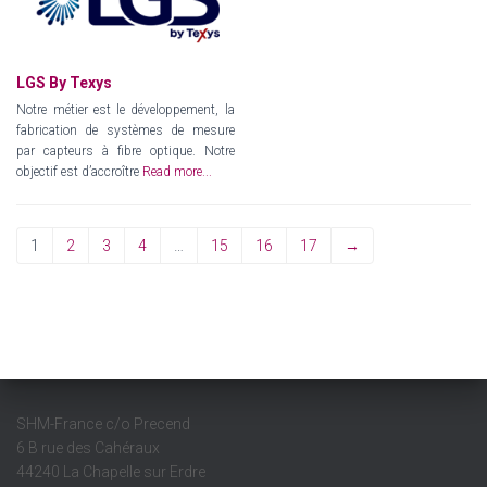
LGS By Texys
Notre métier est le développement, la
fabrication de systèmes de mesure
par capteurs à fibre optique. Notre
objectif est d’accroître
Read more...
1
2
3
4
…
15
16
17
→
SHM-France c/o Precend
6 B rue des Cahéraux
44240 La Chapelle sur Erdre