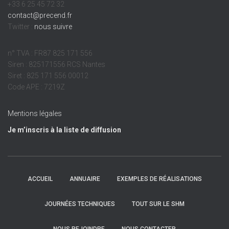
+33 6 25 45 72 32
contact@precend.fr
Twitter :
nous suivre
n° TVA : FR87 825 171 556
Siren : 825171556 RCS Nantes
Siret : 825 171 556 00012
Code APE : 7219Z
Mentions légales
Je m’inscris à la liste de diffusion
ACCUEIL
ANNUAIRE
EXEMPLES DE RÉALISATIONS
JOURNÉES TECHNIQUES
TOUT SUR LE SHM