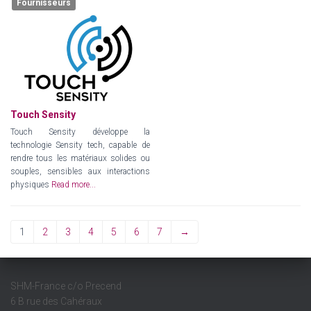
Fournisseurs
Touch Sensity
Touch Sensity développe la
technologie Sensity tech, capable de
rendre tous les matériaux solides ou
souples, sensibles aux interactions
physiques
Read more...
1
2
3
4
5
6
7
→
SHM-France c/o Precend
6 B rue des Cahéraux