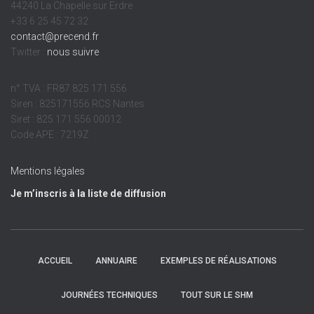
44240 La Chapelle sur Erdre
+33 6 25 45 72 32
contact@precend.fr
Twitter :
nous suivre
n° TVA : FR87 825 171 556
Siren : 825171556 RCS Nantes
Siret : 825 171 556 00012
Code APE : 7219Z
Mentions légales
Je m’inscris à la liste de diffusion
ACCUEIL
ANNUAIRE
EXEMPLES DE RÉALISATIONS
JOURNÉES TECHNIQUES
TOUT SUR LE SHM