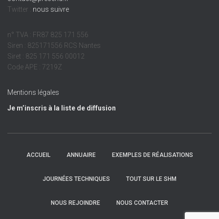
Twitter :
nous suivre
n° TVA : FR87 825 171 556
Siren : 825171556 RCS Nantes
Siret : 825 171 556 00012
Code APE : 7219Z
Mentions légales
Je m’inscris à la liste de diffusion
ACCUEIL
ANNUAIRE
EXEMPLES DE RÉALISATIONS
JOURNÉES TECHNIQUES
TOUT SUR LE SHM
NOUS REJOINDRE
NOUS CONTACTER