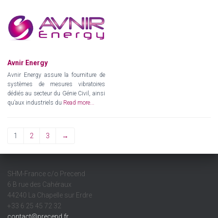
Avnir Energy
Avnir Energy assure la fourniture de
systèmes de mesures vibratoires
dédiés au secteur du Génie Civil, ainsi
qu’aux industriels du
Read more...
1
2
3
→
SHM-France c/o Precend
6 B rue des Cahéraux
44240 La Chapelle sur Erdre
+33 6 25 45 72 32
contact@precend.fr