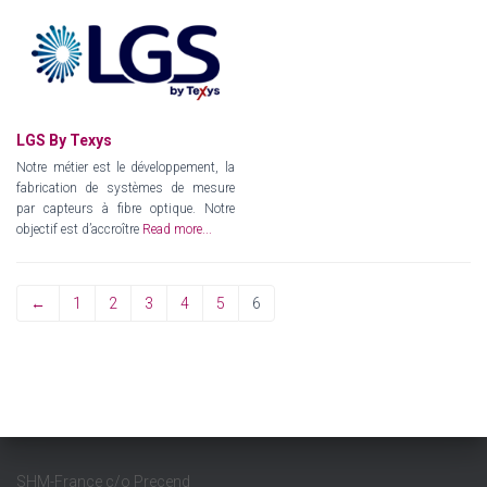
LGS By Texys
Notre métier est le développement, la
fabrication de systèmes de mesure
par capteurs à fibre optique. Notre
objectif est d’accroître
Read more...
←
1
2
3
4
5
6
SHM-France c/o Precend