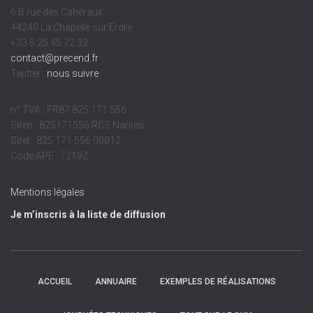
6 B rue des Cahéraux
44240 La Chapelle sur Erdre
+33 6 25 45 72 32
contact@precend.fr
Twitter :
nous suivre
n° TVA : FR87 825 171 556
Siren : 825171556 RCS Nantes
Siret : 825 171 556 00012
Code APE : 7219Z
Mentions légales
Je m’inscris à la liste de diffusion
ACCUEIL
ANNUAIRE
EXEMPLES DE RÉALISATIONS