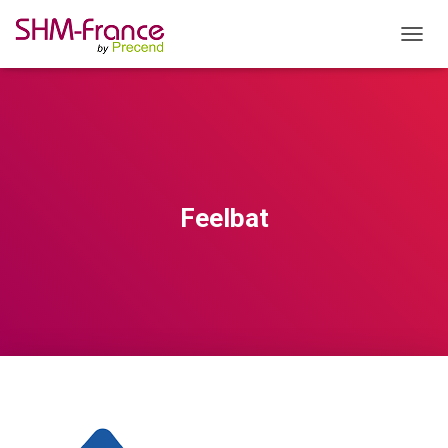
OUVRI
Feelbat