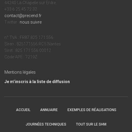
44240 La Chapelle sur Erdre
+33 6 25 45 72 32
contact@precend.fr
Twitter :
nous suivre
n° TVA : FR87 825 171 556
Siren : 825171556 RCS Nantes
Siret : 825 171 556 00012
Code APE : 7219Z
Mentions légales
Je m’inscris à la liste de diffusion
ACCUEIL
ANNUAIRE
EXEMPLES DE RÉALISATIONS
JOURNÉES TECHNIQUES
TOUT SUR LE SHM