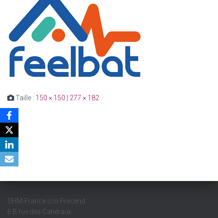
Taille :
150 × 150
|
277 × 182
SHM-France c/o Precend
6 B rue des Cahéraux