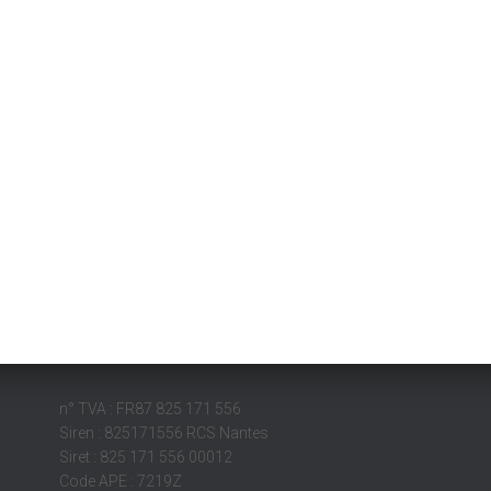
n° TVA : FR87 825 171 556
Siren : 825171556 RCS Nantes
Siret : 825 171 556 00012
Code APE : 7219Z