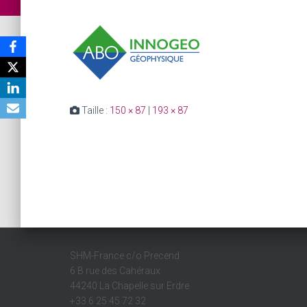
Taille :
150 × 87
|
193 × 87
SHM-France c/o Precend
6 B rue des Cahéraux
44240 La Chapelle sur Erdre
+33 6 25 45 72 32