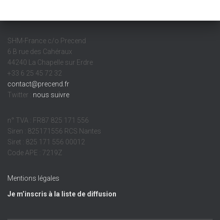
SHM-France c/o Precend
6 B rue des Cahéraux
44240 La Chapelle sur Erdre
+33 6 25 45 72 32
contact@precend.fr
Twitter :
nous suivre
n° TVA : FR87 825 171 556
Siren : 825171556 RCS Nantes
Siret : 825 171 556 00012
Code APE : 7219Z
Mentions légales
Je m’inscris à la liste de diffusion