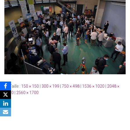
Taille :
150 × 150
|
300 × 199
|
750 × 498
|
1536 × 1020
|
2048 ×
1360
|
2560 × 1700