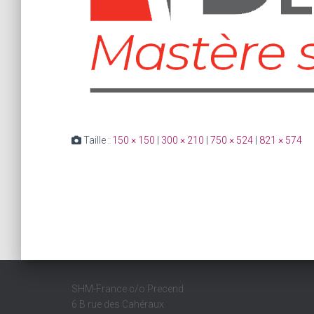
Taille :
150 × 150
|
300 × 210
|
750 × 524
|
821 × 574
SHM-France c/o Precend
6 B rue des Cahéraux