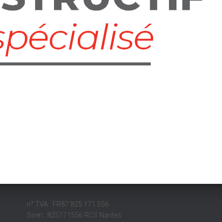
n° TVA : FR87 825 171 556
Siren : 825171556 RCS Nantes