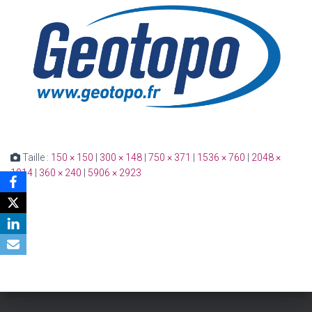
Taille :
150 × 150
|
300 × 148
|
750 × 371
|
1536 × 760
|
2048 ×
1014
|
360 × 240
|
5906 × 2923