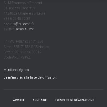
SHM-France c/o Precend
6 B rue des Cahéraux
44240 La Chapelle sur Erdre
+33 6 25 45 72 32
contact@precend.fr
Twitter :
nous suivre
n° TVA : FR87 825 171 556
Siren : 825171556 RCS Nantes
Siret : 825 171 556 00012
Code APE : 7219Z
Mentions légales
Je m’inscris à la liste de diffusion
ACCUEIL
ANNUAIRE
EXEMPLES DE RÉALISATIONS