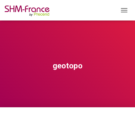
OUVRI
geotopo