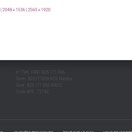
|
2048 × 1536
|
2560 × 1920
n° TVA : FR87 825 171 556
Siren : 825171556 RCS Nantes
Siret : 825 171 556 00012
Code APE : 7219Z