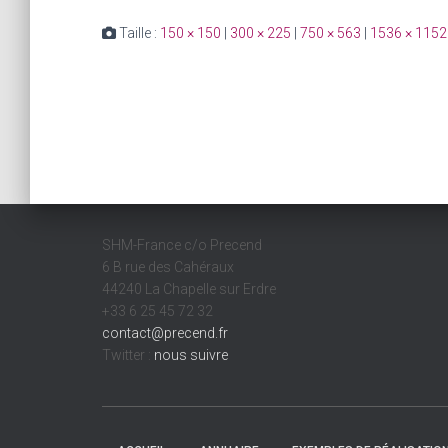
Taille :
150 × 150
|
300 × 225
|
750 × 563
|
1536 × 1152
SHM-France c/o Precend
6 B rue des Cahéraux
44240 La Chapelle sur Erdre
+33 6 25 45 72 32
contact@precend.fr
Twitter :
nous suivre