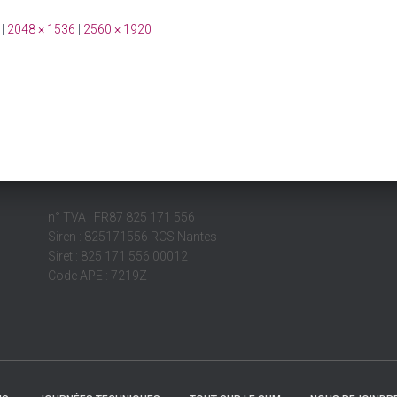
|
2048 × 1536
|
2560 × 1920
n° TVA : FR87 825 171 556
Siren : 825171556 RCS Nantes
Siret : 825 171 556 00012
Code APE : 7219Z