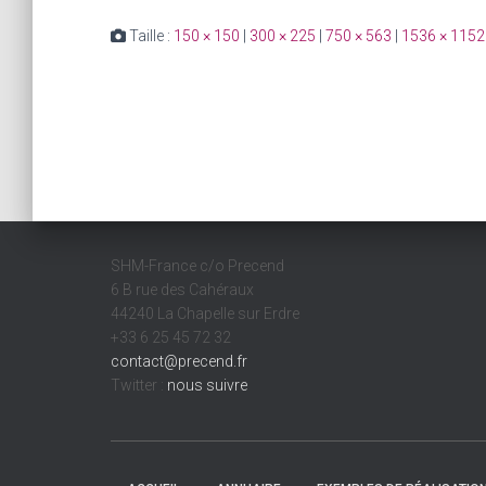
Taille :
150 × 150
|
300 × 225
|
750 × 563
|
1536 × 1152
SHM-France c/o Precend
6 B rue des Cahéraux
44240 La Chapelle sur Erdre
+33 6 25 45 72 32
contact@precend.fr
Twitter :
nous suivre