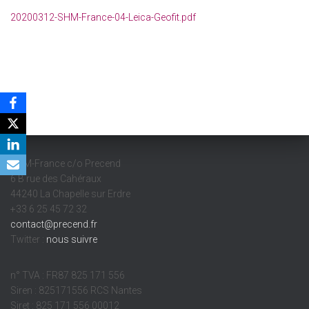
20200312-SHM-France-04-Leica-Geofit.pdf
SHM-France c/o Precend
6 B rue des Cahéraux
44240 La Chapelle sur Erdre
+33 6 25 45 72 32
contact@precend.fr
Twitter :
nous suivre
n° TVA : FR87 825 171 556
Siren : 825171556 RCS Nantes
Siret : 825 171 556 00012