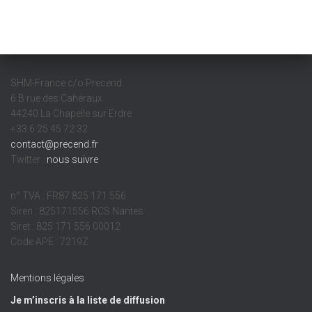
SHM-France c/o Precend
6 B rue des Cahéraux
44240 La Chapelle sur Erdre
+33 6 25 45 72 32
contact@precend.fr
Twitter :
nous suivre
n° TVA : FR87 825 171 556
Siren : 825171556 RCS Nantes
Siret : 825 171 556 00012
Code APE : 7219Z
Mentions légales
Je m’inscris à la liste de diffusion