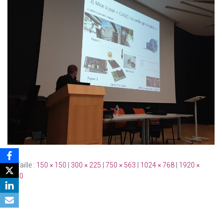
Taille :
150 × 150
|
300 × 225
|
750 × 563
|
1024 × 768
|
1920 ×
1440