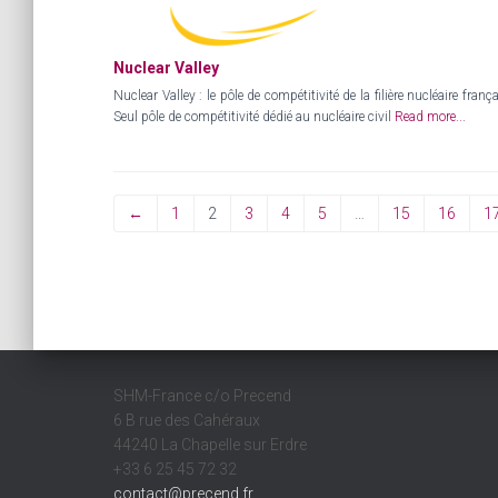
Nuclear Valley
Nuclear Valley : le pôle de compétitivité de la filière nucléaire frança
Seul pôle de compétitivité dédié au nucléaire civil
Read more...
←
1
2
3
4
5
…
15
16
1
SHM-France c/o Precend
6 B rue des Cahéraux
44240 La Chapelle sur Erdre
+33 6 25 45 72 32
contact@precend.fr