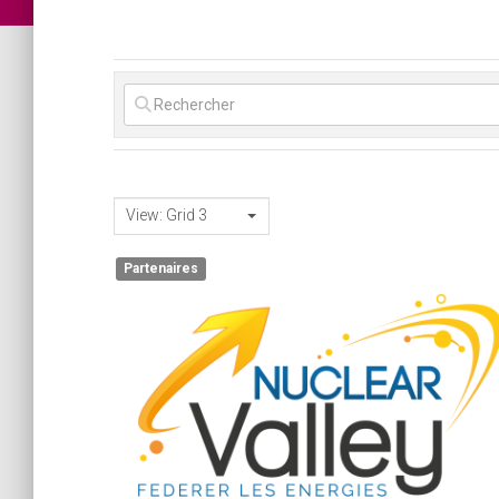
View: Grid 3
Partenaires