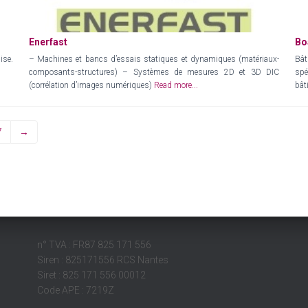
Enerfast
Bo
ise.
– Machines et bancs d’essais statiques et dynamiques (matériaux-
Bât
composants-structures) – Systèmes de mesures 2D et 3D DIC
spé
(corrélation d’images numériques)
Read more...
bât
7
→
n° TVA : FR87 825 171 556
Siren : 825171556 RCS Nantes
Siret : 825 171 556 00012
Code APE : 7219Z